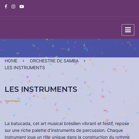
Skip
to
content
HOME
ORCHESTRE DE SAMBA
LES INSTRUMENTS
LES INSTRUMENTS
La batucada, cet art musical brésilien vibrant et festif, repose
sur une riche palette d’instruments de percussion. Chaque
instrument joue un rôle unique dans la construction du rythme