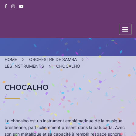
Skip
to
content
HOME
ORCHESTRE DE SAMBA
LES INSTRUMENTS
CHOCALHO
CHOCALHO
Le chocalho est un instrument emblématique de la musique
brésilienne, particulièrement présent dans la batucada. Avec
son son métallique et sa capacité à remplir l’espace sonore, il