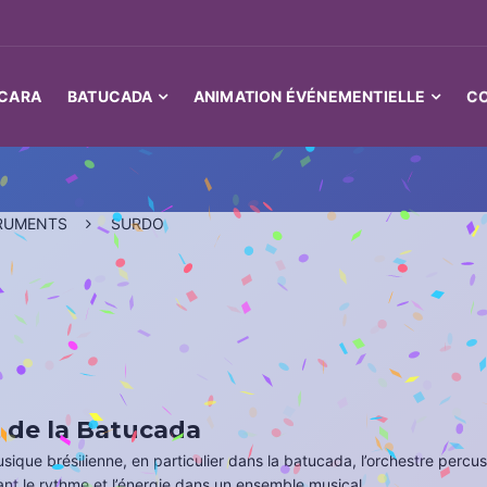
CARA
BATUCADA
ANIMATION ÉVÉNEMENTIELLE
C
TRUMENTS
SURDO
 de la Batucada
ique brésilienne, en particulier dans la batucada, l’orchestre percuss
nant le rythme et l’énergie dans un ensemble musical.