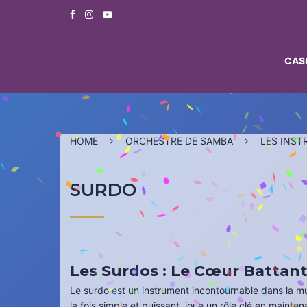
Skip
to
content
CAS
HOME
ORCHESTRE DE SAMBA
LES INS
SURDO
Les Surdos : Le Cœur Battant
Le surdo est un instrument incontournable dans la mus
la fois simple et puissant, joue un rôle clé en mainte